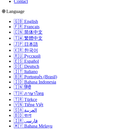
Contact
🌐 Language
🇬🇧 English
🇫🇷 Français
🇨🇳 简体中文
🇹🇼 繁體中文
🇯🇵 日本語
🇰🇷 한국어
🇷🇺 Русский
🇪🇸 Español
🇩🇪 Deutsch
🇮🇹 Italiano
🇧🇷 Português (Brasil)
🇮🇩 Bahasa Indonesia
🇮🇳 हिंदी
🇹🇭 ภาษาไทย
🇹🇷 Türkçe
🇻🇳 Tiếng Việt
🇸🇦 العربية
🇧🇩 বাংলা
🇮🇷 فارسی
🇲🇾 Bahasa Melayu