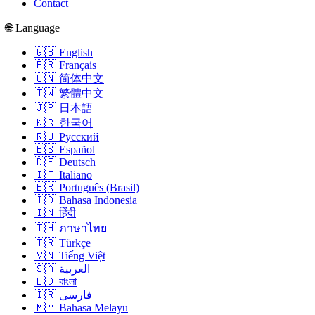
Contact
🌐 Language
🇬🇧 English
🇫🇷 Français
🇨🇳 简体中文
🇹🇼 繁體中文
🇯🇵 日本語
🇰🇷 한국어
🇷🇺 Русский
🇪🇸 Español
🇩🇪 Deutsch
🇮🇹 Italiano
🇧🇷 Português (Brasil)
🇮🇩 Bahasa Indonesia
🇮🇳 हिंदी
🇹🇭 ภาษาไทย
🇹🇷 Türkçe
🇻🇳 Tiếng Việt
🇸🇦 العربية
🇧🇩 বাংলা
🇮🇷 فارسی
🇲🇾 Bahasa Melayu