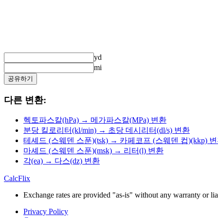
yd
mi
공유하기
다른 변환:
헥토파스칼(hPa) → 메가파스칼(MPa) 변환
분당 킬로리터(kl/min) → 초당 데시리터(dl/s) 변환
테셰드 (스웨덴 스푼)(tsk) → 카페코프 (스웨덴 컵)(kkp) 
마셰드 (스웨덴 스푼)(msk) → 리터(l) 변환
각(ea) → 다스(dz) 변환
CalcFlix
Exchange rates are provided "as-is" without any warranty or liab
Privacy Policy