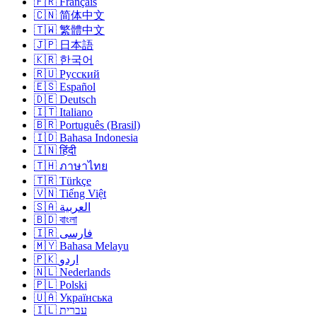
🇫🇷 Français
🇨🇳 简体中文
🇹🇼 繁體中文
🇯🇵 日本語
🇰🇷 한국어
🇷🇺 Русский
🇪🇸 Español
🇩🇪 Deutsch
🇮🇹 Italiano
🇧🇷 Português (Brasil)
🇮🇩 Bahasa Indonesia
🇮🇳 हिंदी
🇹🇭 ภาษาไทย
🇹🇷 Türkçe
🇻🇳 Tiếng Việt
🇸🇦 العربية
🇧🇩 বাংলা
🇮🇷 فارسی
🇲🇾 Bahasa Melayu
🇵🇰 اردو
🇳🇱 Nederlands
🇵🇱 Polski
🇺🇦 Українська
🇮🇱 עברית