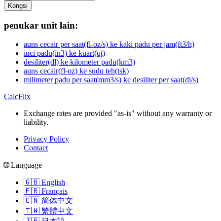
Kongsi
penukar unit lain:
auns cecair per saat(fl-oz/s) ke kaki padu per jam(ft3/h)
inci padu(in3) ke kuart(qt)
desiliter(dl) ke kilometer padu(km3)
auns cecair(fl-oz) ke sudu teh(tsk)
milimeter padu per saat(mm3/s) ke desiliter per saat(dl/s)
CalcFlix
Exchange rates are provided "as-is" without any warranty or
liability.
Privacy Policy
Contact
🌐 Language
🇬🇧 English
🇫🇷 Français
🇨🇳 简体中文
🇹🇼 繁體中文