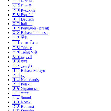
🇯🇵 日本語
🇰🇷 한국어
🇷🇺 Русский
🇪🇸 Español
🇩🇪 Deutsch
🇮🇹 Italiano
🇧🇷 Português (Brasil)
🇮🇩 Bahasa Indonesia
🇮🇳 हिंदी
🇹🇭 ภาษาไทย
🇹🇷 Türkçe
🇻🇳 Tiếng Việt
🇸🇦 العربية
🇧🇩 বাংলা
🇮🇷 فارسی
🇲🇾 Bahasa Melayu
🇵🇰 اردو
🇳🇱 Nederlands
🇵🇱 Polski
🇺🇦 Українська
🇮🇱 עברית
🇫🇮 Suomi
🇳🇴 Norsk
🇷🇴 Română
🇸🇪 Svenska