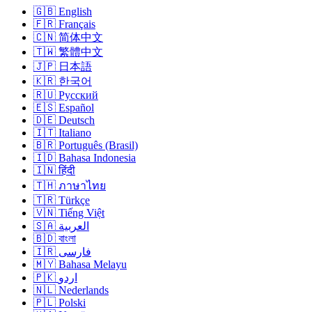
🇬🇧 English
🇫🇷 Français
🇨🇳 简体中文
🇹🇼 繁體中文
🇯🇵 日本語
🇰🇷 한국어
🇷🇺 Русский
🇪🇸 Español
🇩🇪 Deutsch
🇮🇹 Italiano
🇧🇷 Português (Brasil)
🇮🇩 Bahasa Indonesia
🇮🇳 हिंदी
🇹🇭 ภาษาไทย
🇹🇷 Türkçe
🇻🇳 Tiếng Việt
🇸🇦 العربية
🇧🇩 বাংলা
🇮🇷 فارسی
🇲🇾 Bahasa Melayu
🇵🇰 اردو
🇳🇱 Nederlands
🇵🇱 Polski