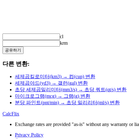
cl
krm
공유하기
다른 변환:
세제곱킬로미터(km3) → 컵(cup) 변환
세제곱야드(yd3) → 갤런(gal) 변환
초당 세제곱밀리미터(mm3/s) → 초당 쿼트(qt/s) 변환
마이크로그램(mcg) → 그램(g) 변환
분당 파인트(pnt/min) → 초당 밀리리터(ml/s) 변환
CalcFlix
Exchange rates are provided "as-is" without any warranty or liab
Privacy Policy