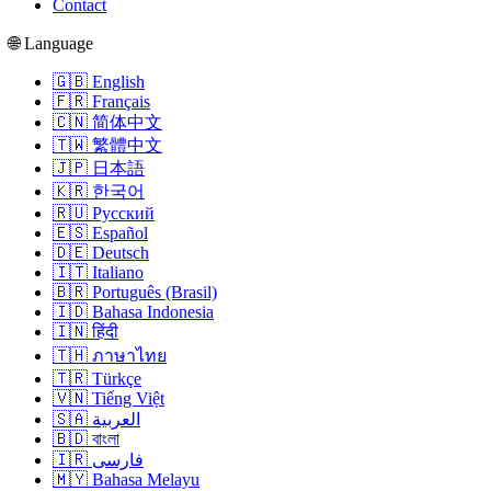
Contact
🌐 Language
🇬🇧 English
🇫🇷 Français
🇨🇳 简体中文
🇹🇼 繁體中文
🇯🇵 日本語
🇰🇷 한국어
🇷🇺 Русский
🇪🇸 Español
🇩🇪 Deutsch
🇮🇹 Italiano
🇧🇷 Português (Brasil)
🇮🇩 Bahasa Indonesia
🇮🇳 हिंदी
🇹🇭 ภาษาไทย
🇹🇷 Türkçe
🇻🇳 Tiếng Việt
🇸🇦 العربية
🇧🇩 বাংলা
🇮🇷 فارسی
🇲🇾 Bahasa Melayu