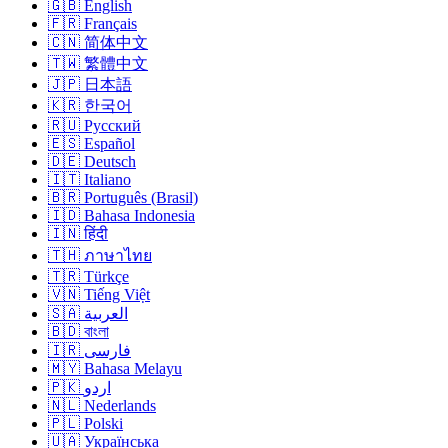
🇬🇧 English
🇫🇷 Français
🇨🇳 简体中文
🇹🇼 繁體中文
🇯🇵 日本語
🇰🇷 한국어
🇷🇺 Русский
🇪🇸 Español
🇩🇪 Deutsch
🇮🇹 Italiano
🇧🇷 Português (Brasil)
🇮🇩 Bahasa Indonesia
🇮🇳 हिंदी
🇹🇭 ภาษาไทย
🇹🇷 Türkçe
🇻🇳 Tiếng Việt
🇸🇦 العربية
🇧🇩 বাংলা
🇮🇷 فارسی
🇲🇾 Bahasa Melayu
🇵🇰 اردو
🇳🇱 Nederlands
🇵🇱 Polski
🇺🇦 Українська