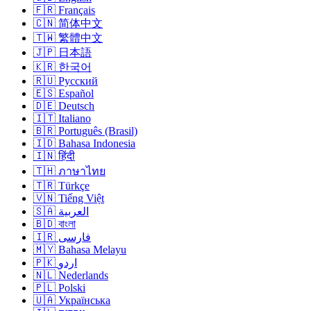
🇫🇷 Français
🇨🇳 简体中文
🇹🇼 繁體中文
🇯🇵 日本語
🇰🇷 한국어
🇷🇺 Русский
🇪🇸 Español
🇩🇪 Deutsch
🇮🇹 Italiano
🇧🇷 Português (Brasil)
🇮🇩 Bahasa Indonesia
🇮🇳 हिंदी
🇹🇭 ภาษาไทย
🇹🇷 Türkçe
🇻🇳 Tiếng Việt
🇸🇦 العربية
🇧🇩 বাংলা
🇮🇷 فارسی
🇲🇾 Bahasa Melayu
🇵🇰 اردو
🇳🇱 Nederlands
🇵🇱 Polski
🇺🇦 Українська