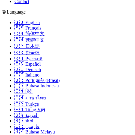
Contact
🌐 Language
🇬🇧 English
🇫🇷 Français
🇨🇳 简体中文
🇹🇼 繁體中文
🇯🇵 日本語
🇰🇷 한국어
🇷🇺 Русский
🇪🇸 Español
🇩🇪 Deutsch
🇮🇹 Italiano
🇧🇷 Português (Brasil)
🇮🇩 Bahasa Indonesia
🇮🇳 हिंदी
🇹🇭 ภาษาไทย
🇹🇷 Türkçe
🇻🇳 Tiếng Việt
🇸🇦 العربية
🇧🇩 বাংলা
🇮🇷 فارسی
🇲🇾 Bahasa Melayu