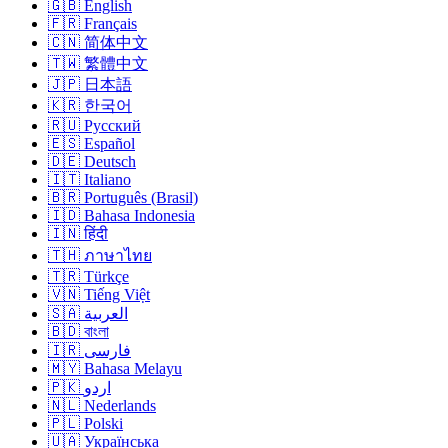
🇬🇧 English
🇫🇷 Français
🇨🇳 简体中文
🇹🇼 繁體中文
🇯🇵 日本語
🇰🇷 한국어
🇷🇺 Русский
🇪🇸 Español
🇩🇪 Deutsch
🇮🇹 Italiano
🇧🇷 Português (Brasil)
🇮🇩 Bahasa Indonesia
🇮🇳 हिंदी
🇹🇭 ภาษาไทย
🇹🇷 Türkçe
🇻🇳 Tiếng Việt
🇸🇦 العربية
🇧🇩 বাংলা
🇮🇷 فارسی
🇲🇾 Bahasa Melayu
🇵🇰 اردو
🇳🇱 Nederlands
🇵🇱 Polski
🇺🇦 Українська