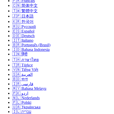
🇫🇷 Français
🇨🇳 简体中文
🇹🇼 繁體中文
🇯🇵 日本語
🇰🇷 한국어
🇷🇺 Русский
🇪🇸 Español
🇩🇪 Deutsch
🇮🇹 Italiano
🇧🇷 Português (Brasil)
🇮🇩 Bahasa Indonesia
🇮🇳 हिंदी
🇹🇭 ภาษาไทย
🇹🇷 Türkçe
🇻🇳 Tiếng Việt
🇸🇦 العربية
🇧🇩 বাংলা
🇮🇷 فارسی
🇲🇾 Bahasa Melayu
🇵🇰 اردو
🇳🇱 Nederlands
🇵🇱 Polski
🇺🇦 Українська
🇮🇱 עברית