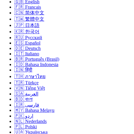
🇬🇧 English
🇫🇷 Français
🇨🇳 简体中文
🇹🇼 繁體中文
🇯🇵 日本語
🇰🇷 한국어
🇷🇺 Русский
🇪🇸 Español
🇩🇪 Deutsch
🇮🇹 Italiano
🇧🇷 Português (Brasil)
🇮🇩 Bahasa Indonesia
🇮🇳 हिंदी
🇹🇭 ภาษาไทย
🇹🇷 Türkçe
🇻🇳 Tiếng Việt
🇸🇦 العربية
🇧🇩 বাংলা
🇮🇷 فارسی
🇲🇾 Bahasa Melayu
🇵🇰 اردو
🇳🇱 Nederlands
🇵🇱 Polski
🇺🇦 Українська