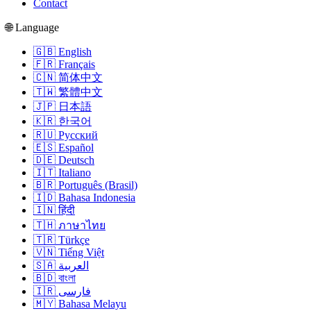
Contact
🌐 Language
🇬🇧 English
🇫🇷 Français
🇨🇳 简体中文
🇹🇼 繁體中文
🇯🇵 日本語
🇰🇷 한국어
🇷🇺 Русский
🇪🇸 Español
🇩🇪 Deutsch
🇮🇹 Italiano
🇧🇷 Português (Brasil)
🇮🇩 Bahasa Indonesia
🇮🇳 हिंदी
🇹🇭 ภาษาไทย
🇹🇷 Türkçe
🇻🇳 Tiếng Việt
🇸🇦 العربية
🇧🇩 বাংলা
🇮🇷 فارسی
🇲🇾 Bahasa Melayu