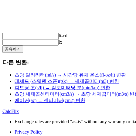
ft-cd
lx
공유하기
다른 변환:
초당 밀리리터(ml/s) → 시간당 유체 온스(fl-oz/h) 변환
테셰드 (스웨덴 스푼)(tsk) → 세제곱미터(m3) 변환
피트당 초(s/ft) → 킬로미터당 분(min/km) 변환
초당 세제곱센티미터(cm3/s) → 초당 세제곱미터(m3/s) 변
에이커(ac) → 센티미터(cm2) 변환
CalcFlix
Exchange rates are provided "as-is" without any warranty or liab
Privacy Policy