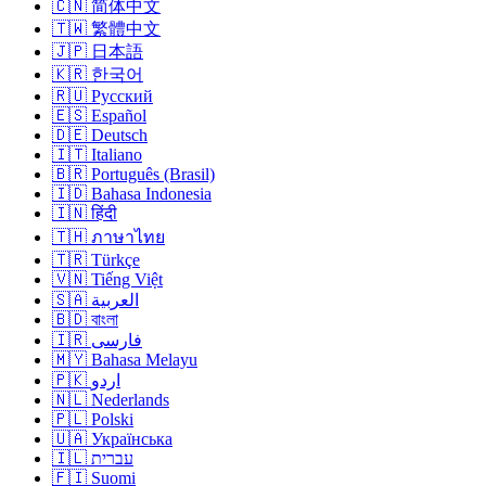
🇨🇳 简体中文
🇹🇼 繁體中文
🇯🇵 日本語
🇰🇷 한국어
🇷🇺 Русский
🇪🇸 Español
🇩🇪 Deutsch
🇮🇹 Italiano
🇧🇷 Português (Brasil)
🇮🇩 Bahasa Indonesia
🇮🇳 हिंदी
🇹🇭 ภาษาไทย
🇹🇷 Türkçe
🇻🇳 Tiếng Việt
🇸🇦 العربية
🇧🇩 বাংলা
🇮🇷 فارسی
🇲🇾 Bahasa Melayu
🇵🇰 اردو
🇳🇱 Nederlands
🇵🇱 Polski
🇺🇦 Українська
🇮🇱 עברית
🇫🇮 Suomi