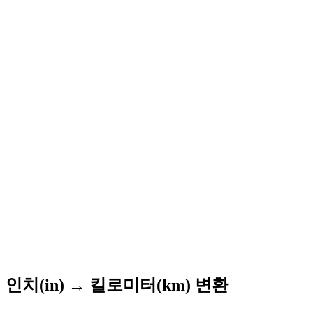
인치(in) → 킬로미터(km) 변환