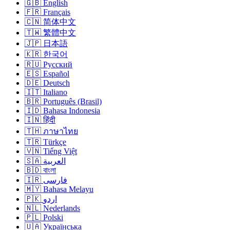
🇬🇧 English
🇫🇷 Français
🇨🇳 简体中文
🇹🇼 繁體中文
🇯🇵 日本語
🇰🇷 한국어
🇷🇺 Русский
🇪🇸 Español
🇩🇪 Deutsch
🇮🇹 Italiano
🇧🇷 Português (Brasil)
🇮🇩 Bahasa Indonesia
🇮🇳 हिंदी
🇹🇭 ภาษาไทย
🇹🇷 Türkçe
🇻🇳 Tiếng Việt
🇸🇦 العربية
🇧🇩 বাংলা
🇮🇷 فارسی
🇲🇾 Bahasa Melayu
🇵🇰 اردو
🇳🇱 Nederlands
🇵🇱 Polski
🇺🇦 Українська