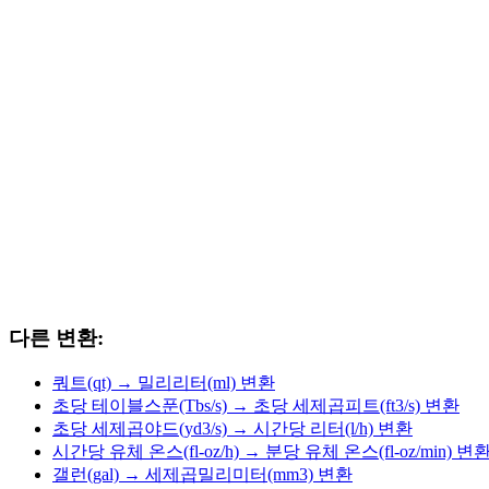
다른 변환:
쿼트(qt) → 밀리리터(ml) 변환
초당 테이블스푼(Tbs/s) → 초당 세제곱피트(ft3/s) 변환
초당 세제곱야드(yd3/s) → 시간당 리터(l/h) 변환
시간당 유체 온스(fl-oz/h) → 분당 유체 온스(fl-oz/min) 변
갤런(gal) → 세제곱밀리미터(mm3) 변환