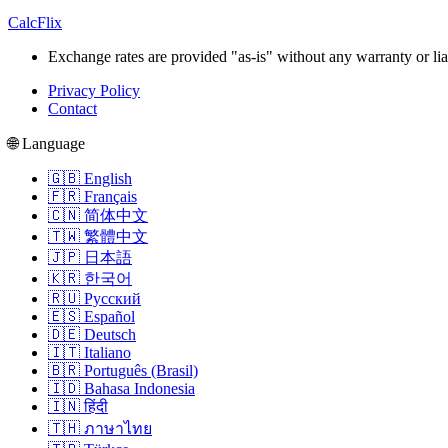
CalcFlix
Exchange rates are provided "as-is" without any warranty or liab
Privacy Policy
Contact
🌐 Language
🇬🇧 English
🇫🇷 Français
🇨🇳 简体中文
🇹🇼 繁體中文
🇯🇵 日本語
🇰🇷 한국어
🇷🇺 Русский
🇪🇸 Español
🇩🇪 Deutsch
🇮🇹 Italiano
🇧🇷 Português (Brasil)
🇮🇩 Bahasa Indonesia
🇮🇳 हिंदी
🇹🇭 ภาษาไทย