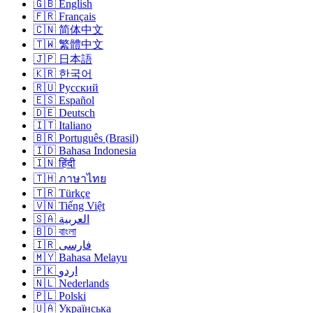
🇬🇧 English
🇫🇷 Français
🇨🇳 简体中文
🇹🇼 繁體中文
🇯🇵 日本語
🇰🇷 한국어
🇷🇺 Русский
🇪🇸 Español
🇩🇪 Deutsch
🇮🇹 Italiano
🇧🇷 Português (Brasil)
🇮🇩 Bahasa Indonesia
🇮🇳 हिंदी
🇹🇭 ภาษาไทย
🇹🇷 Türkçe
🇻🇳 Tiếng Việt
🇸🇦 العربية
🇧🇩 বাংলা
🇮🇷 فارسی
🇲🇾 Bahasa Melayu
🇵🇰 اردو
🇳🇱 Nederlands
🇵🇱 Polski
🇺🇦 Українська