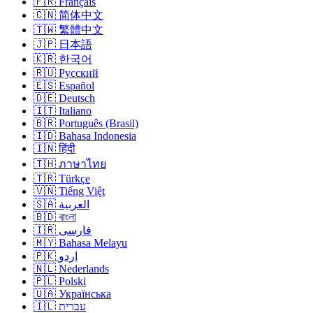
🇫🇷 Français
🇨🇳 简体中文
🇹🇼 繁體中文
🇯🇵 日本語
🇰🇷 한국어
🇷🇺 Русский
🇪🇸 Español
🇩🇪 Deutsch
🇮🇹 Italiano
🇧🇷 Português (Brasil)
🇮🇩 Bahasa Indonesia
🇮🇳 हिंदी
🇹🇭 ภาษาไทย
🇹🇷 Türkçe
🇻🇳 Tiếng Việt
🇸🇦 العربية
🇧🇩 বাংলা
🇮🇷 فارسی
🇲🇾 Bahasa Melayu
🇵🇰 اردو
🇳🇱 Nederlands
🇵🇱 Polski
🇺🇦 Українська
🇮🇱 עברית