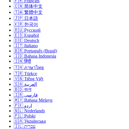
🇫🇷 Français
🇨🇳 简体中文
🇹🇼 繁體中文
🇯🇵 日本語
🇰🇷 한국어
🇷🇺 Русский
🇪🇸 Español
🇩🇪 Deutsch
🇮🇹 Italiano
🇧🇷 Português (Brasil)
🇮🇩 Bahasa Indonesia
🇮🇳 हिंदी
🇹🇭 ภาษาไทย
🇹🇷 Türkçe
🇻🇳 Tiếng Việt
🇸🇦 العربية
🇧🇩 বাংলা
🇮🇷 فارسی
🇲🇾 Bahasa Melayu
🇵🇰 اردو
🇳🇱 Nederlands
🇵🇱 Polski
🇺🇦 Українська
🇮🇱 עברית