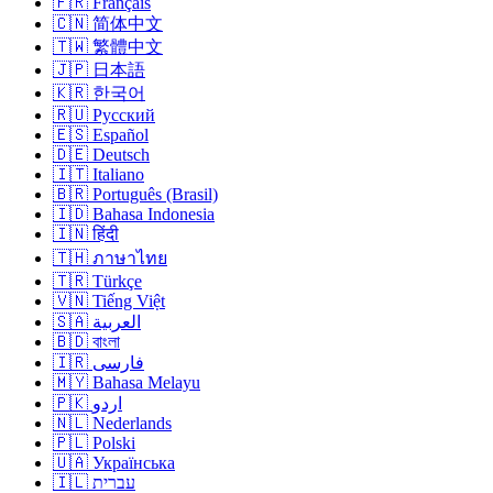
🇫🇷 Français
🇨🇳 简体中文
🇹🇼 繁體中文
🇯🇵 日本語
🇰🇷 한국어
🇷🇺 Русский
🇪🇸 Español
🇩🇪 Deutsch
🇮🇹 Italiano
🇧🇷 Português (Brasil)
🇮🇩 Bahasa Indonesia
🇮🇳 हिंदी
🇹🇭 ภาษาไทย
🇹🇷 Türkçe
🇻🇳 Tiếng Việt
🇸🇦 العربية
🇧🇩 বাংলা
🇮🇷 فارسی
🇲🇾 Bahasa Melayu
🇵🇰 اردو
🇳🇱 Nederlands
🇵🇱 Polski
🇺🇦 Українська
🇮🇱 עברית