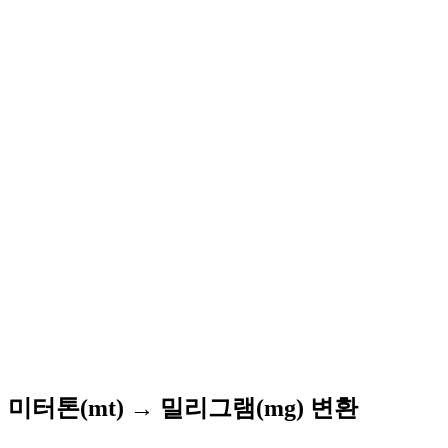
미터톤(mt) → 밀리그램(mg) 변환