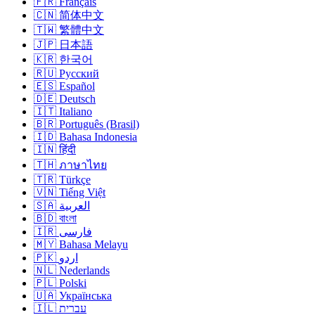
🇫🇷 Français
🇨🇳 简体中文
🇹🇼 繁體中文
🇯🇵 日本語
🇰🇷 한국어
🇷🇺 Русский
🇪🇸 Español
🇩🇪 Deutsch
🇮🇹 Italiano
🇧🇷 Português (Brasil)
🇮🇩 Bahasa Indonesia
🇮🇳 हिंदी
🇹🇭 ภาษาไทย
🇹🇷 Türkçe
🇻🇳 Tiếng Việt
🇸🇦 العربية
🇧🇩 বাংলা
🇮🇷 فارسی
🇲🇾 Bahasa Melayu
🇵🇰 اردو
🇳🇱 Nederlands
🇵🇱 Polski
🇺🇦 Українська
🇮🇱 עברית