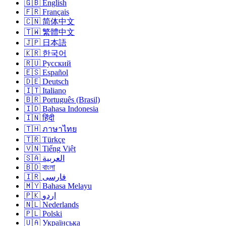
🇬🇧 English
🇫🇷 Français
🇨🇳 简体中文
🇹🇼 繁體中文
🇯🇵 日本語
🇰🇷 한국어
🇷🇺 Русский
🇪🇸 Español
🇩🇪 Deutsch
🇮🇹 Italiano
🇧🇷 Português (Brasil)
🇮🇩 Bahasa Indonesia
🇮🇳 हिंदी
🇹🇭 ภาษาไทย
🇹🇷 Türkçe
🇻🇳 Tiếng Việt
🇸🇦 العربية
🇧🇩 বাংলা
🇮🇷 فارسی
🇲🇾 Bahasa Melayu
🇵🇰 اردو
🇳🇱 Nederlands
🇵🇱 Polski
🇺🇦 Українська