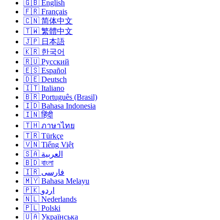
🇬🇧 English
🇫🇷 Français
🇨🇳 简体中文
🇹🇼 繁體中文
🇯🇵 日本語
🇰🇷 한국어
🇷🇺 Русский
🇪🇸 Español
🇩🇪 Deutsch
🇮🇹 Italiano
🇧🇷 Português (Brasil)
🇮🇩 Bahasa Indonesia
🇮🇳 हिंदी
🇹🇭 ภาษาไทย
🇹🇷 Türkçe
🇻🇳 Tiếng Việt
🇸🇦 العربية
🇧🇩 বাংলা
🇮🇷 فارسی
🇲🇾 Bahasa Melayu
🇵🇰 اردو
🇳🇱 Nederlands
🇵🇱 Polski
🇺🇦 Українська