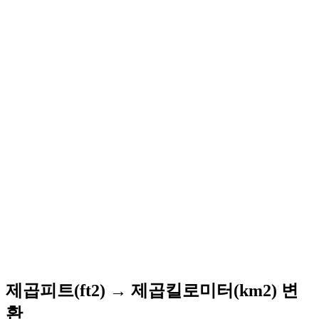
제곱피트(ft2) → 제곱킬로미터(km2) 변
환