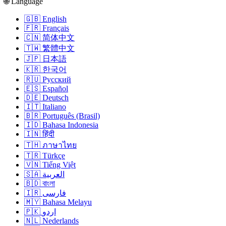
🌐 Language
🇬🇧 English
🇫🇷 Français
🇨🇳 简体中文
🇹🇼 繁體中文
🇯🇵 日本語
🇰🇷 한국어
🇷🇺 Русский
🇪🇸 Español
🇩🇪 Deutsch
🇮🇹 Italiano
🇧🇷 Português (Brasil)
🇮🇩 Bahasa Indonesia
🇮🇳 हिंदी
🇹🇭 ภาษาไทย
🇹🇷 Türkçe
🇻🇳 Tiếng Việt
🇸🇦 العربية
🇧🇩 বাংলা
🇮🇷 فارسی
🇲🇾 Bahasa Melayu
🇵🇰 اردو
🇳🇱 Nederlands