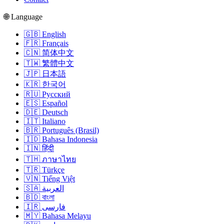
🌐 Language
🇬🇧 English
🇫🇷 Français
🇨🇳 简体中文
🇹🇼 繁體中文
🇯🇵 日本語
🇰🇷 한국어
🇷🇺 Русский
🇪🇸 Español
🇩🇪 Deutsch
🇮🇹 Italiano
🇧🇷 Português (Brasil)
🇮🇩 Bahasa Indonesia
🇮🇳 हिंदी
🇹🇭 ภาษาไทย
🇹🇷 Türkçe
🇻🇳 Tiếng Việt
🇸🇦 العربية
🇧🇩 বাংলা
🇮🇷 فارسی
🇲🇾 Bahasa Melayu