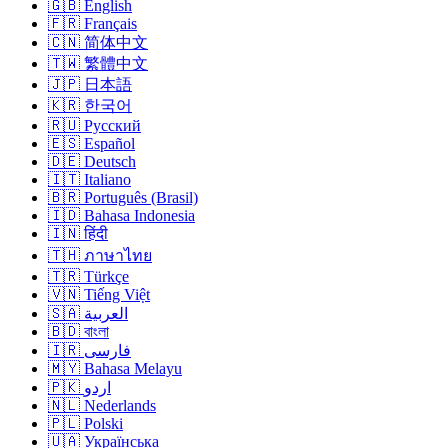
🇬🇧 English
🇫🇷 Français
🇨🇳 简体中文
🇹🇼 繁體中文
🇯🇵 日本語
🇰🇷 한국어
🇷🇺 Русский
🇪🇸 Español
🇩🇪 Deutsch
🇮🇹 Italiano
🇧🇷 Português (Brasil)
🇮🇩 Bahasa Indonesia
🇮🇳 हिंदी
🇹🇭 ภาษาไทย
🇹🇷 Türkçe
🇻🇳 Tiếng Việt
🇸🇦 العربية
🇧🇩 বাংলা
🇮🇷 فارسی
🇲🇾 Bahasa Melayu
🇵🇰 اردو
🇳🇱 Nederlands
🇵🇱 Polski
🇺🇦 Українська