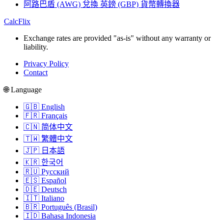
阿路巴盾 (AWG) 兌換 英鎊 (GBP) 貨幣轉換器
CalcFlix
Exchange rates are provided "as-is" without any warranty or
liability.
Privacy Policy
Contact
🌐 Language
🇬🇧 English
🇫🇷 Français
🇨🇳 简体中文
🇹🇼 繁體中文
🇯🇵 日本語
🇰🇷 한국어
🇷🇺 Русский
🇪🇸 Español
🇩🇪 Deutsch
🇮🇹 Italiano
🇧🇷 Português (Brasil)
🇮🇩 Bahasa Indonesia