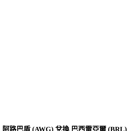
阿路巴盾 (AWG) 兌換 巴西雷亞爾 (BRL)