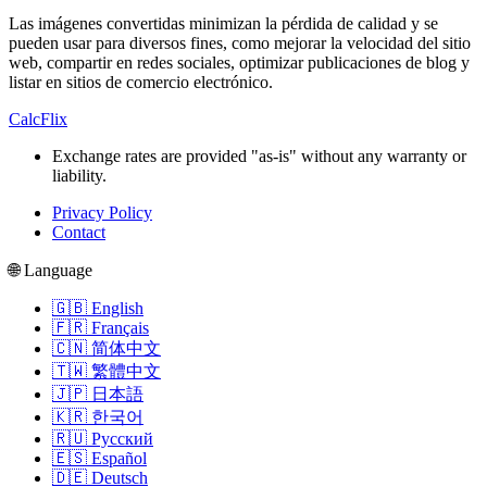
Las imágenes convertidas minimizan la pérdida de calidad y se
pueden usar para diversos fines, como mejorar la velocidad del sitio
web, compartir en redes sociales, optimizar publicaciones de blog y
listar en sitios de comercio electrónico.
CalcFlix
Exchange rates are provided "as-is" without any warranty or
liability.
Privacy Policy
Contact
🌐 Language
🇬🇧 English
🇫🇷 Français
🇨🇳 简体中文
🇹🇼 繁體中文
🇯🇵 日本語
🇰🇷 한국어
🇷🇺 Русский
🇪🇸 Español
🇩🇪 Deutsch