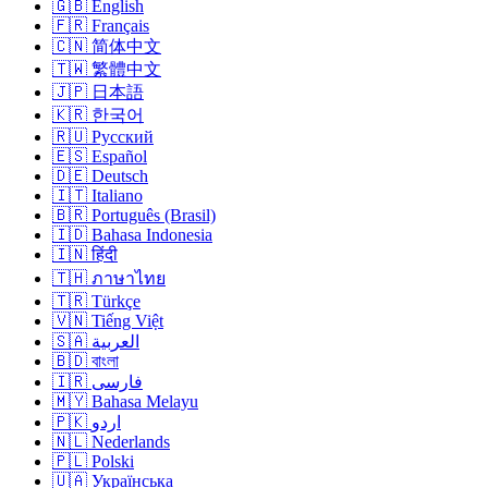
🇬🇧 English
🇫🇷 Français
🇨🇳 简体中文
🇹🇼 繁體中文
🇯🇵 日本語
🇰🇷 한국어
🇷🇺 Русский
🇪🇸 Español
🇩🇪 Deutsch
🇮🇹 Italiano
🇧🇷 Português (Brasil)
🇮🇩 Bahasa Indonesia
🇮🇳 हिंदी
🇹🇭 ภาษาไทย
🇹🇷 Türkçe
🇻🇳 Tiếng Việt
🇸🇦 العربية
🇧🇩 বাংলা
🇮🇷 فارسی
🇲🇾 Bahasa Melayu
🇵🇰 اردو
🇳🇱 Nederlands
🇵🇱 Polski
🇺🇦 Українська