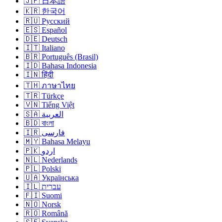
🇯🇵 日本語
🇰🇷 한국어
🇷🇺 Русский
🇪🇸 Español
🇩🇪 Deutsch
🇮🇹 Italiano
🇧🇷 Português (Brasil)
🇮🇩 Bahasa Indonesia
🇮🇳 हिंदी
🇹🇭 ภาษาไทย
🇹🇷 Türkçe
🇻🇳 Tiếng Việt
🇸🇦 العربية
🇧🇩 বাংলা
🇮🇷 فارسی
🇲🇾 Bahasa Melayu
🇵🇰 اردو
🇳🇱 Nederlands
🇵🇱 Polski
🇺🇦 Українська
🇮🇱 עברית
🇫🇮 Suomi
🇳🇴 Norsk
🇷🇴 Română