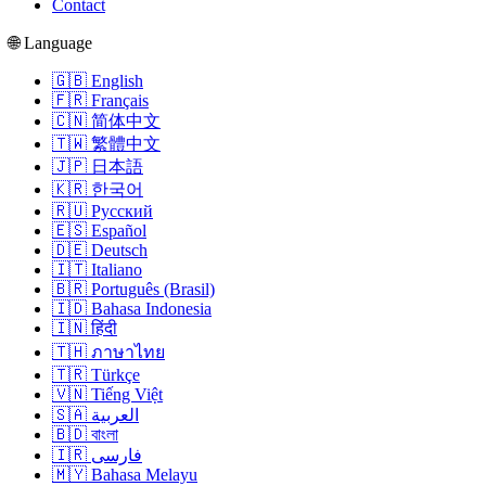
Contact
🌐 Language
🇬🇧 English
🇫🇷 Français
🇨🇳 简体中文
🇹🇼 繁體中文
🇯🇵 日本語
🇰🇷 한국어
🇷🇺 Русский
🇪🇸 Español
🇩🇪 Deutsch
🇮🇹 Italiano
🇧🇷 Português (Brasil)
🇮🇩 Bahasa Indonesia
🇮🇳 हिंदी
🇹🇭 ภาษาไทย
🇹🇷 Türkçe
🇻🇳 Tiếng Việt
🇸🇦 العربية
🇧🇩 বাংলা
🇮🇷 فارسی
🇲🇾 Bahasa Melayu