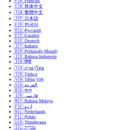
🇫🇷 Français
🇨🇳 简体中文
🇹🇼 繁體中文
🇯🇵 日本語
🇰🇷 한국어
🇷🇺 Русский
🇪🇸 Español
🇩🇪 Deutsch
🇮🇹 Italiano
🇧🇷 Português (Brasil)
🇮🇩 Bahasa Indonesia
🇮🇳 हिंदी
🇹🇭 ภาษาไทย
🇹🇷 Türkçe
🇻🇳 Tiếng Việt
🇸🇦 العربية
🇧🇩 বাংলা
🇮🇷 فارسی
🇲🇾 Bahasa Melayu
🇵🇰 اردو
🇳🇱 Nederlands
🇵🇱 Polski
🇺🇦 Українська
🇮🇱 עברית