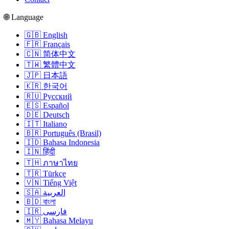
🌐 Language
🇬🇧 English
🇫🇷 Français
🇨🇳 简体中文
🇹🇼 繁體中文
🇯🇵 日本語
🇰🇷 한국어
🇷🇺 Русский
🇪🇸 Español
🇩🇪 Deutsch
🇮🇹 Italiano
🇧🇷 Português (Brasil)
🇮🇩 Bahasa Indonesia
🇮🇳 हिंदी
🇹🇭 ภาษาไทย
🇹🇷 Türkçe
🇻🇳 Tiếng Việt
🇸🇦 العربية
🇧🇩 বাংলা
🇮🇷 فارسی
🇲🇾 Bahasa Melayu