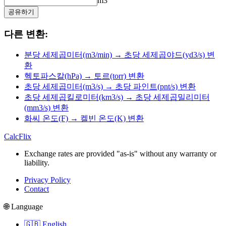
m3
공유하기
다른 변환:
분당 세제곱미터(m3/min) → 초당 세제곱야드(yd3/s) 변
환
헥토파스칼(hPa) → 토르(torr) 변환
초당 세제곱미터(m3/s) → 초당 파인트(pnt/s) 변환
초당 세제곱킬로미터(km3/s) → 초당 세제곱밀리미터
(mm3/s) 변환
화씨 온도(F) → 켈빈 온도(K) 변환
CalcFlix
Exchange rates are provided "as-is" without any warranty or
liability.
Privacy Policy
Contact
🌐 Language
🇬🇧 English