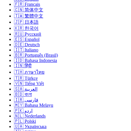
🇫🇷 Français
🇨🇳 简体中文
🇹🇼 繁體中文
🇯🇵 日本語
🇰🇷 한국어
🇷🇺 Русский
🇪🇸 Español
🇩🇪 Deutsch
🇮🇹 Italiano
🇧🇷 Português (Brasil)
🇮🇩 Bahasa Indonesia
🇮🇳 हिंदी
🇹🇭 ภาษาไทย
🇹🇷 Türkçe
🇻🇳 Tiếng Việt
🇸🇦 العربية
🇧🇩 বাংলা
🇮🇷 فارسی
🇲🇾 Bahasa Melayu
🇵🇰 اردو
🇳🇱 Nederlands
🇵🇱 Polski
🇺🇦 Українська