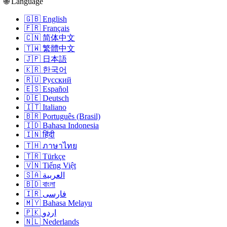
🌐 Language
🇬🇧 English
🇫🇷 Français
🇨🇳 简体中文
🇹🇼 繁體中文
🇯🇵 日本語
🇰🇷 한국어
🇷🇺 Русский
🇪🇸 Español
🇩🇪 Deutsch
🇮🇹 Italiano
🇧🇷 Português (Brasil)
🇮🇩 Bahasa Indonesia
🇮🇳 हिंदी
🇹🇭 ภาษาไทย
🇹🇷 Türkçe
🇻🇳 Tiếng Việt
🇸🇦 العربية
🇧🇩 বাংলা
🇮🇷 فارسی
🇲🇾 Bahasa Melayu
🇵🇰 اردو
🇳🇱 Nederlands