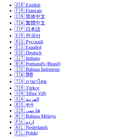
🇬🇧 English
🇫🇷 Français
🇨🇳 简体中文
🇹🇼 繁體中文
🇯🇵 日本語
🇰🇷 한국어
🇷🇺 Русский
🇪🇸 Español
🇩🇪 Deutsch
🇮🇹 Italiano
🇧🇷 Português (Brasil)
🇮🇩 Bahasa Indonesia
🇮🇳 हिंदी
🇹🇭 ภาษาไทย
🇹🇷 Türkçe
🇻🇳 Tiếng Việt
🇸🇦 العربية
🇧🇩 বাংলা
🇮🇷 فارسی
🇲🇾 Bahasa Melayu
🇵🇰 اردو
🇳🇱 Nederlands
🇵🇱 Polski