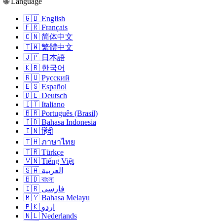
🌐 Language
🇬🇧 English
🇫🇷 Français
🇨🇳 简体中文
🇹🇼 繁體中文
🇯🇵 日本語
🇰🇷 한국어
🇷🇺 Русский
🇪🇸 Español
🇩🇪 Deutsch
🇮🇹 Italiano
🇧🇷 Português (Brasil)
🇮🇩 Bahasa Indonesia
🇮🇳 हिंदी
🇹🇭 ภาษาไทย
🇹🇷 Türkçe
🇻🇳 Tiếng Việt
🇸🇦 العربية
🇧🇩 বাংলা
🇮🇷 فارسی
🇲🇾 Bahasa Melayu
🇵🇰 اردو
🇳🇱 Nederlands