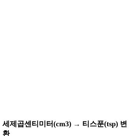
세제곱센티미터(cm3) → 티스푼(tsp) 변
환