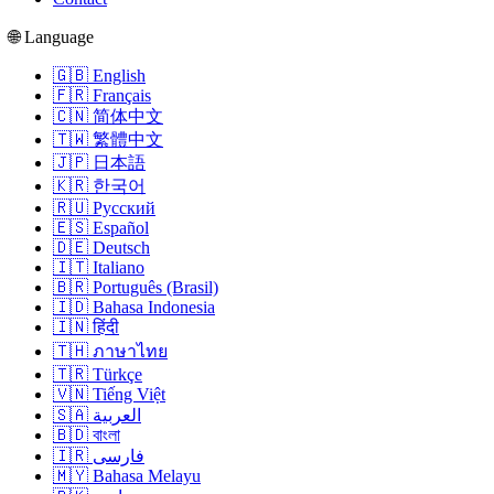
🌐 Language
🇬🇧 English
🇫🇷 Français
🇨🇳 简体中文
🇹🇼 繁體中文
🇯🇵 日本語
🇰🇷 한국어
🇷🇺 Русский
🇪🇸 Español
🇩🇪 Deutsch
🇮🇹 Italiano
🇧🇷 Português (Brasil)
🇮🇩 Bahasa Indonesia
🇮🇳 हिंदी
🇹🇭 ภาษาไทย
🇹🇷 Türkçe
🇻🇳 Tiếng Việt
🇸🇦 العربية
🇧🇩 বাংলা
🇮🇷 فارسی
🇲🇾 Bahasa Melayu