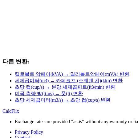
다른 변환:
킬로볼트 암페어(kVA) → 밀리볼트암페어(mVA) 변환
세제곱미터(m3) → 카페코프 (스웨덴 컵)(kkp) 변환
초당 컵(cup/s) → 분당 세제곱피트(ft3/min) 변환
미국 측량 발(ft-us) → 풋(ft) 변환
초당 세제곱미터(m3/s) → 초당 컵(cup/s) 변환
CalcFlix
Exchange rates are provided "as-is" without any warranty or liab
Privacy Policy
Contact