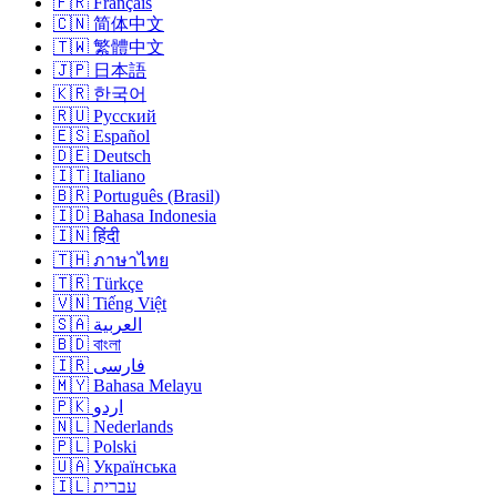
🇫🇷 Français
🇨🇳 简体中文
🇹🇼 繁體中文
🇯🇵 日本語
🇰🇷 한국어
🇷🇺 Русский
🇪🇸 Español
🇩🇪 Deutsch
🇮🇹 Italiano
🇧🇷 Português (Brasil)
🇮🇩 Bahasa Indonesia
🇮🇳 हिंदी
🇹🇭 ภาษาไทย
🇹🇷 Türkçe
🇻🇳 Tiếng Việt
🇸🇦 العربية
🇧🇩 বাংলা
🇮🇷 فارسی
🇲🇾 Bahasa Melayu
🇵🇰 اردو
🇳🇱 Nederlands
🇵🇱 Polski
🇺🇦 Українська
🇮🇱 עברית