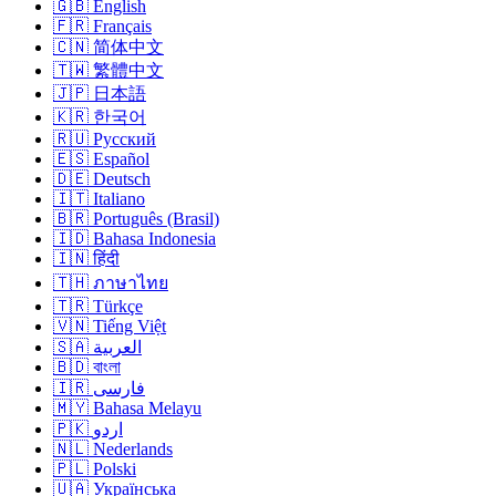
🇬🇧 English
🇫🇷 Français
🇨🇳 简体中文
🇹🇼 繁體中文
🇯🇵 日本語
🇰🇷 한국어
🇷🇺 Русский
🇪🇸 Español
🇩🇪 Deutsch
🇮🇹 Italiano
🇧🇷 Português (Brasil)
🇮🇩 Bahasa Indonesia
🇮🇳 हिंदी
🇹🇭 ภาษาไทย
🇹🇷 Türkçe
🇻🇳 Tiếng Việt
🇸🇦 العربية
🇧🇩 বাংলা
🇮🇷 فارسی
🇲🇾 Bahasa Melayu
🇵🇰 اردو
🇳🇱 Nederlands
🇵🇱 Polski
🇺🇦 Українська