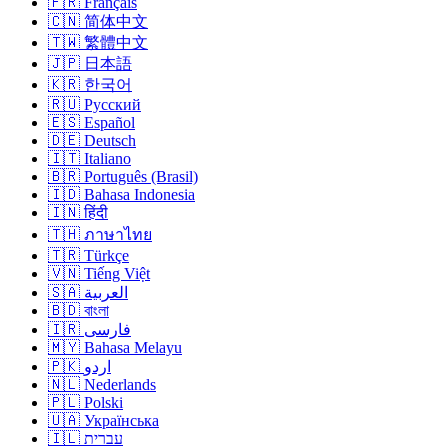
🇫🇷 Français
🇨🇳 简体中文
🇹🇼 繁體中文
🇯🇵 日本語
🇰🇷 한국어
🇷🇺 Русский
🇪🇸 Español
🇩🇪 Deutsch
🇮🇹 Italiano
🇧🇷 Português (Brasil)
🇮🇩 Bahasa Indonesia
🇮🇳 हिंदी
🇹🇭 ภาษาไทย
🇹🇷 Türkçe
🇻🇳 Tiếng Việt
🇸🇦 العربية
🇧🇩 বাংলা
🇮🇷 فارسی
🇲🇾 Bahasa Melayu
🇵🇰 اردو
🇳🇱 Nederlands
🇵🇱 Polski
🇺🇦 Українська
🇮🇱 עברית