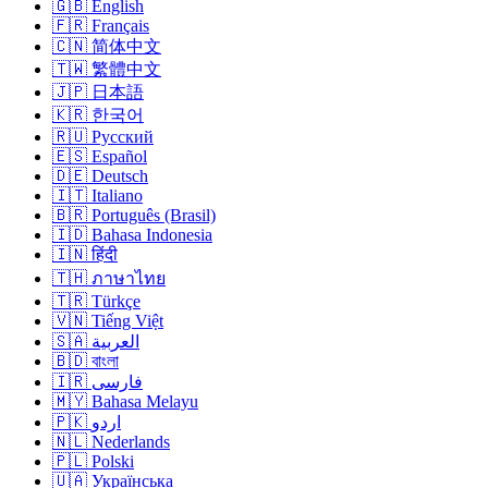
🇬🇧 English
🇫🇷 Français
🇨🇳 简体中文
🇹🇼 繁體中文
🇯🇵 日本語
🇰🇷 한국어
🇷🇺 Русский
🇪🇸 Español
🇩🇪 Deutsch
🇮🇹 Italiano
🇧🇷 Português (Brasil)
🇮🇩 Bahasa Indonesia
🇮🇳 हिंदी
🇹🇭 ภาษาไทย
🇹🇷 Türkçe
🇻🇳 Tiếng Việt
🇸🇦 العربية
🇧🇩 বাংলা
🇮🇷 فارسی
🇲🇾 Bahasa Melayu
🇵🇰 اردو
🇳🇱 Nederlands
🇵🇱 Polski
🇺🇦 Українська