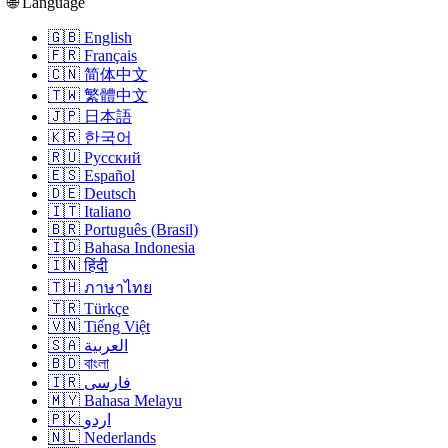
🌐 Language
🇬🇧 English
🇫🇷 Français
🇨🇳 简体中文
🇹🇼 繁體中文
🇯🇵 日本語
🇰🇷 한국어
🇷🇺 Русский
🇪🇸 Español
🇩🇪 Deutsch
🇮🇹 Italiano
🇧🇷 Português (Brasil)
🇮🇩 Bahasa Indonesia
🇮🇳 हिंदी
🇹🇭 ภาษาไทย
🇹🇷 Türkçe
🇻🇳 Tiếng Việt
🇸🇦 العربية
🇧🇩 বাংলা
🇮🇷 فارسی
🇲🇾 Bahasa Melayu
🇵🇰 اردو
🇳🇱 Nederlands