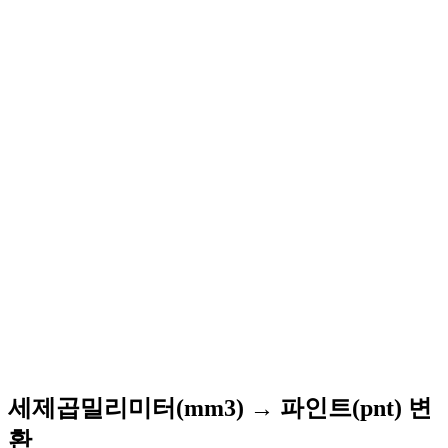
세제곱밀리미터(mm3) → 파인트(pnt) 변
환