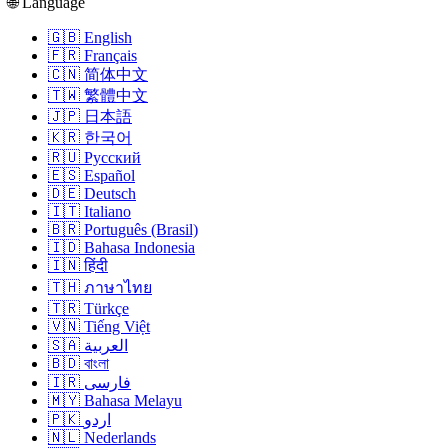
🌐 Language
🇬🇧 English
🇫🇷 Français
🇨🇳 简体中文
🇹🇼 繁體中文
🇯🇵 日本語
🇰🇷 한국어
🇷🇺 Русский
🇪🇸 Español
🇩🇪 Deutsch
🇮🇹 Italiano
🇧🇷 Português (Brasil)
🇮🇩 Bahasa Indonesia
🇮🇳 हिंदी
🇹🇭 ภาษาไทย
🇹🇷 Türkçe
🇻🇳 Tiếng Việt
🇸🇦 العربية
🇧🇩 বাংলা
🇮🇷 فارسی
🇲🇾 Bahasa Melayu
🇵🇰 اردو
🇳🇱 Nederlands