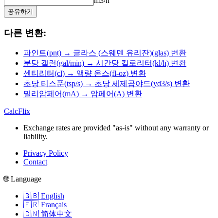
m3/h
공유하기
다른 변환:
파인트(pnt) → 글라스 (스웨덴 유리잔)(glas) 변환
분당 갤런(gal/min) → 시간당 킬로리터(kl/h) 변환
센티리터(cl) → 액량 온스(fl-oz) 변환
초당 티스푼(tsp/s) → 초당 세제곱야드(yd3/s) 변환
밀리암페어(mA) → 암페어(A) 변환
CalcFlix
Exchange rates are provided "as-is" without any warranty or
liability.
Privacy Policy
Contact
🌐 Language
🇬🇧 English
🇫🇷 Français
🇨🇳 简体中文