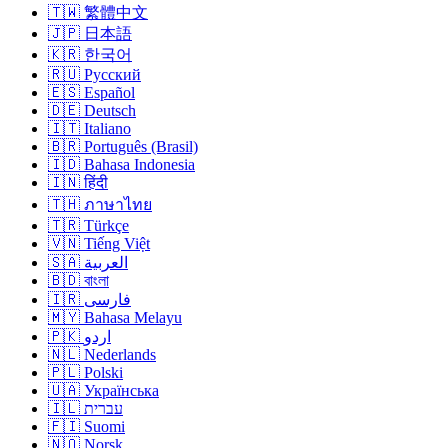
🇹🇼 繁體中文
🇯🇵 日本語
🇰🇷 한국어
🇷🇺 Русский
🇪🇸 Español
🇩🇪 Deutsch
🇮🇹 Italiano
🇧🇷 Português (Brasil)
🇮🇩 Bahasa Indonesia
🇮🇳 हिंदी
🇹🇭 ภาษาไทย
🇹🇷 Türkçe
🇻🇳 Tiếng Việt
🇸🇦 العربية
🇧🇩 বাংলা
🇮🇷 فارسی
🇲🇾 Bahasa Melayu
🇵🇰 اردو
🇳🇱 Nederlands
🇵🇱 Polski
🇺🇦 Українська
🇮🇱 עברית
🇫🇮 Suomi
🇳🇴 Norsk