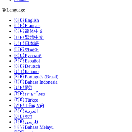
🌐 Language
🇬🇧 English
🇫🇷 Français
🇨🇳 简体中文
🇹🇼 繁體中文
🇯🇵 日本語
🇰🇷 한국어
🇷🇺 Русский
🇪🇸 Español
🇩🇪 Deutsch
🇮🇹 Italiano
🇧🇷 Português (Brasil)
🇮🇩 Bahasa Indonesia
🇮🇳 हिंदी
🇹🇭 ภาษาไทย
🇹🇷 Türkçe
🇻🇳 Tiếng Việt
🇸🇦 العربية
🇧🇩 বাংলা
🇮🇷 فارسی
🇲🇾 Bahasa Melayu