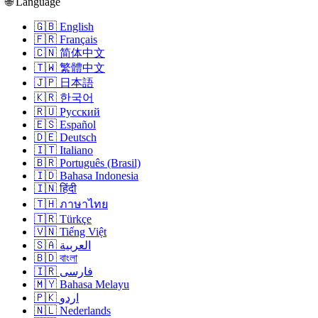
🌐 Language
🇬🇧 English
🇫🇷 Français
🇨🇳 简体中文
🇹🇼 繁體中文
🇯🇵 日本語
🇰🇷 한국어
🇷🇺 Русский
🇪🇸 Español
🇩🇪 Deutsch
🇮🇹 Italiano
🇧🇷 Português (Brasil)
🇮🇩 Bahasa Indonesia
🇮🇳 हिंदी
🇹🇭 ภาษาไทย
🇹🇷 Türkçe
🇻🇳 Tiếng Việt
🇸🇦 العربية
🇧🇩 বাংলা
🇮🇷 فارسی
🇲🇾 Bahasa Melayu
🇵🇰 اردو
🇳🇱 Nederlands