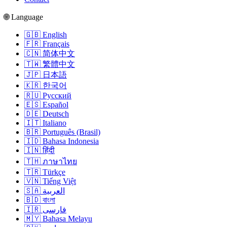
🌐 Language
🇬🇧 English
🇫🇷 Français
🇨🇳 简体中文
🇹🇼 繁體中文
🇯🇵 日本語
🇰🇷 한국어
🇷🇺 Русский
🇪🇸 Español
🇩🇪 Deutsch
🇮🇹 Italiano
🇧🇷 Português (Brasil)
🇮🇩 Bahasa Indonesia
🇮🇳 हिंदी
🇹🇭 ภาษาไทย
🇹🇷 Türkçe
🇻🇳 Tiếng Việt
🇸🇦 العربية
🇧🇩 বাংলা
🇮🇷 فارسی
🇲🇾 Bahasa Melayu