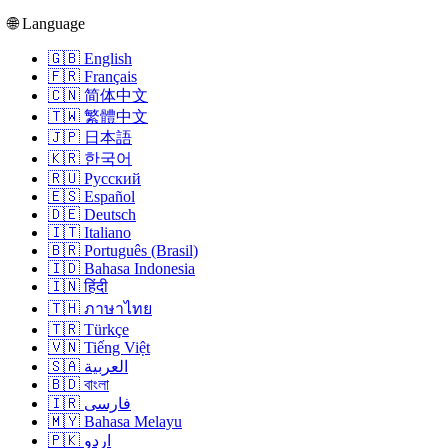
🌐 Language
🇬🇧 English
🇫🇷 Français
🇨🇳 简体中文
🇹🇼 繁體中文
🇯🇵 日本語
🇰🇷 한국어
🇷🇺 Русский
🇪🇸 Español
🇩🇪 Deutsch
🇮🇹 Italiano
🇧🇷 Português (Brasil)
🇮🇩 Bahasa Indonesia
🇮🇳 हिंदी
🇹🇭 ภาษาไทย
🇹🇷 Türkçe
🇻🇳 Tiếng Việt
🇸🇦 العربية
🇧🇩 বাংলা
🇮🇷 فارسی
🇲🇾 Bahasa Melayu
🇵🇰 اردو