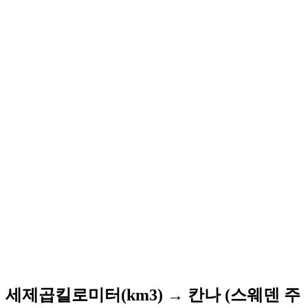
세제곱킬로미터(km3) → 칸나 (스웨덴 주