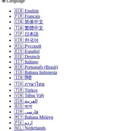
🌐 Language
🇬🇧 English
🇫🇷 Français
🇨🇳 简体中文
🇹🇼 繁體中文
🇯🇵 日本語
🇰🇷 한국어
🇷🇺 Русский
🇪🇸 Español
🇩🇪 Deutsch
🇮🇹 Italiano
🇧🇷 Português (Brasil)
🇮🇩 Bahasa Indonesia
🇮🇳 हिंदी
🇹🇭 ภาษาไทย
🇹🇷 Türkçe
🇻🇳 Tiếng Việt
🇸🇦 العربية
🇧🇩 বাংলা
🇮🇷 فارسی
🇲🇾 Bahasa Melayu
🇵🇰 اردو
🇳🇱 Nederlands